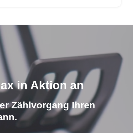
x in Aktion an
rer Zählvorgang Ihren
ann.