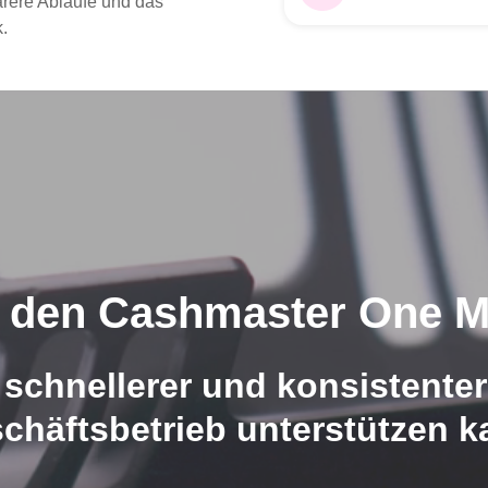
arere Abläufe und das
.
h den Cashmaster One Ma
n schnellerer und konsistente
chäftsbetrieb unterstützen k