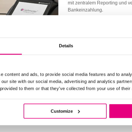
mit zentralem Reporting und v
Bankeinzahlung.
So entstand ein klarerer, einhe
Übersicht für zentrale Teams.
Der Rollout wurde über alle Sta
Details
einheitliche Umsetzung.
e content and ads, to provide social media features and to analy
 our site with our social media, advertising and analytics partn
 provided to them or that they’ve collected from your use of their
Customize
iliale sparte
16 Stunden pro Woche
, während das
te
.