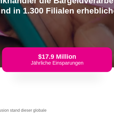
nkhändler die Bargeldverarbei
nd in 1.300 Filialen erheblich
$17.9 Million
Jährliche Einsparungen
sion stand dieser globale