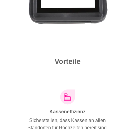
Vorteile
ing
Kasseneffizienz
Opt
Steiger
n Sie
Sicherstellen, dass Kassen an allen
erte
Standorten für Hochzeiten bereit sind.