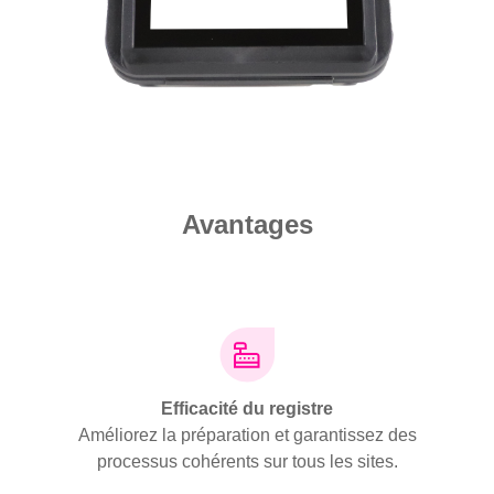
Avantages
pèces
Efficacité du registre
Expé
ez la
Améliorez la préparation et garantissez des
Augme
étaillé.
processus cohérents sur tous les sites.
interfa