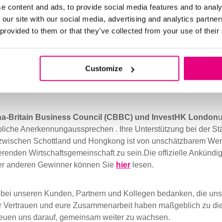
e content and ads, to provide social media features and to analy
 our site with our social media, advertising and analytics partn
 provided to them or that they’ve collected from your use of their
eichnung ist ein stolzer Moment für unser gesamtes Team. Sie s
wir in die Entwicklung sinnvoller Partnerschaften in ganz Asi
 unsere Cash-Management-Lösungen weiterhin Wert und Effizie
Customize
 bieten. Diese Anerkennung stärkt unsere Motivation, weiterhi
eichweite auszubauen.
na-Britain Business Council (CBBC) und InvestHK London
u
ubliche Anerkennung
aussprechen
. Ihre Unterstützung bei der S
ischen Schottland und Hongkong ist von unschätzbarem Wert,
rierenden Wirtschaftsgemeinschaft zu sein.
Die offizielle Ankündi
der anderen Gewinner können Sie
hier
lesen.
bei unseren Kunden, Partnern und Kollegen bedanken, die un
er Vertrauen und eure Zusammenarbeit haben maßgeblich zu di
freuen uns darauf, gemeinsam weiter zu wachsen.