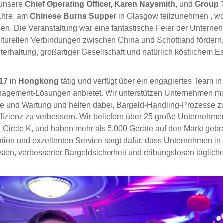
 unsere
Chief Operating Officer, Karen Naysmith
, und
Group T
 Ehre, am
Chinese Burns Supper
in Glasgow
teilzunehmen
, w
n. Die Veranstaltung war eine fantastische Feier der Unterneh
ulturellen Verbindungen zwischen China und Schottland fördern,
rhaltung, großartiger Gesellschaft und natürlich köstlichem E
017
in
Hongkong
tätig und verfügt über ein engagiertes Team i
ement-Lösungen anbietet. Wir unterstützen Unternehmen mit 
ce und Wartung und helfen dabei, Bargeld-Handling-Prozesse zu
fizienz zu verbessern. Wir beliefern über 25 große Unternehme
 Circle K, und haben mehr als 5.000 Geräte auf den Markt gebr
tion und exzellenten Service sorgt dafür, dass Unternehmen i
sten, verbesserter Bargeldsicherheit und reibungslosen tägliche