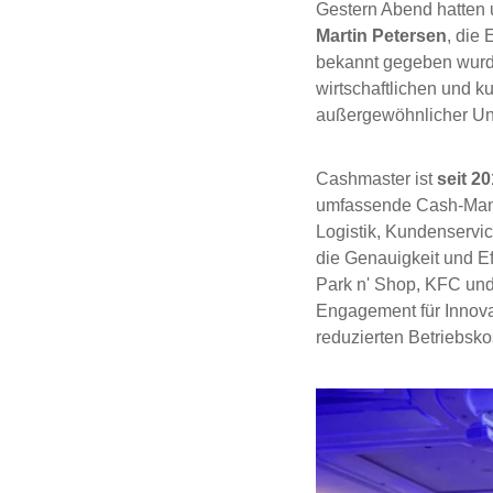
Gestern Abend hatten
Martin Petersen
, die
bekannt gegeben wurde
wirtschaftlichen und k
außergewöhnlicher Unte
Cashmaster ist
seit 2
umfassende Cash-Manag
Logistik, Kundenservi
die Genauigkeit und Ef
Park n' Shop, KFC und
Engagement für Innova
reduzierten Betriebsko