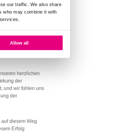
se our traffic. We also share
ers who may combine it with
 services.
piegelt das
en gesteckt haben, um
nz für Unternehmen in
Allow all
n innovativ zu sein
nseren herzlichen
tärkung der
 und wir fühlen uns
gung der
s auf diesem Weg
esem Erfolg