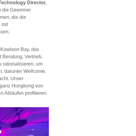
echnology Director,
o die Gewinner
men, die die
 mit
ssen.
n Kowloon Bay, das
Beratung, Vertrieb,
 rationalisieren, um
n, darunter Wellcome,
acht. Unser
n ganz Hongkong von
n Abläufen profitieren.