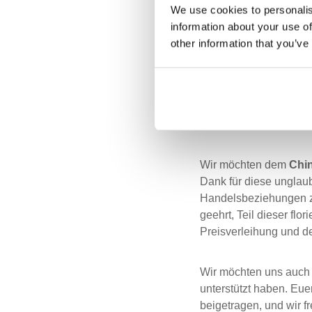
We use cookies to personalis
information about your use of
other information that you’ve
Der Erhalt dieser Ausz
Engagement wider, das 
sicherzustellen, dass
verschiedenen Branchen
und unsere globale R
Wir möchten dem
Chi
Dank
für diese ungla
Handelsbeziehungen zw
geehrt, Teil dieser flo
Preisverleihung und 
Wir möchten uns auch 
unterstützt haben. Eu
beigetragen, und wir 