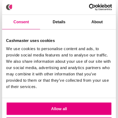
Cashmaster USB Key Linkはインターネット
なしで動作しますか？
Consent
Details
About
Cashmaster Connectとは何ですか？
Cashmaster uses cookies
We use cookies to personalise content and ads, to
Cashmaster Connectにはどのような機能が備
provide social media features and to analyse our traffic.
えられていますか？
We also share information about your use of our site with
our social media, advertising and analytics partners who
may combine it with other information that you’ve
Cashmasterソフトウェアにはトレーニングが
provided to them or that they’ve collected from your use
必要ですか？
of their services.
Cashmaster Connectソフトウェアのシステム
要件は何ですか？
Allow all