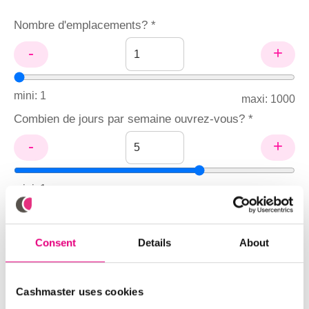
Nombre d'emplacements? *
-
+
mini: 1
maxi: 1000
Combien de jours par semaine ouvrez-vous? *
-
+
mini: 1
maxi: 7
Taux de rémunération horaire du personnel ($/heure)?
*
Consent
Details
About
Nombre de caisses par emplacement? *
Cashmaster uses cookies