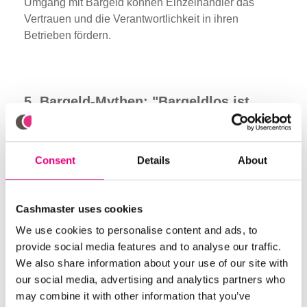
Umgang mit Bargeld können Einzelhändler das
Vertrauen und die Verantwortlichkeit in ihren
Betrieben fördern.
5. Bargeld-Mythen: "Bargeldlos ist
kosteneffizienter"
Consent
Details
About
Digitale Zahlungsmethoden mögen zwar
kosteneffektiv erscheinen, aber sie sind mit
Transaktions- und Bearbeitungsgebühren verbunden.
Cashmaster uses cookies
Bei Bargeldtransaktionen entfallen diese Gebühren,
We use cookies to personalise content and ads, to
so dass der Einzelhändler den vollen Wert des
provide social media features and to analyse our traffic.
Einkaufs erhält.
We also share information about your use of our site with
Darüber hinaus tragen effiziente
our social media, advertising and analytics partners who
Bargeldmanagement-Lösungen wie unsere
may combine it with other information that you’ve
Cashmaster One dazu bei, Bargeld-Handling-